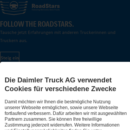
FOLLOW THE ROADSTARS.
Tausche jetzt Erfahrungen mit anderen Truckerinnen und
Truckern aus.
Steig ein
LANGUAGE
DE
FR
IT
Impressum