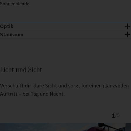
Sonnenblende.
Optik
Stauraum
Licht und Sicht
Verschafft dir klare Sicht und sorgt für einen glanzvollen
Auftritt – bei Tag und Nacht.
1
/
5
Chromspange und -dots verleihen der ProCabin Front eine
exklusive Optik.
Der passgenaue TruckLocker schafft mehr Ordnung und