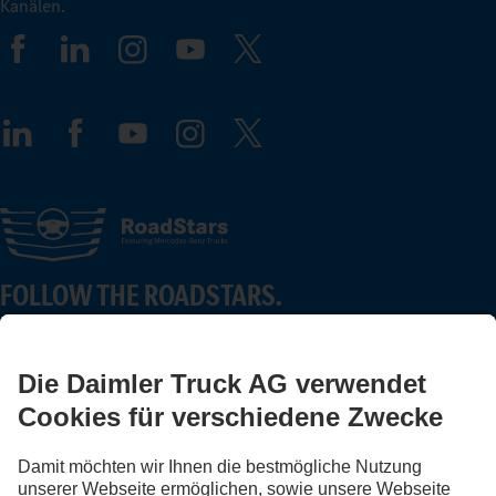
Kanälen.
FOLLOW THE ROADSTARS.
Tausche jetzt Erfahrungen mit anderen Truckerinnen und
Truckern aus.
Steig ein