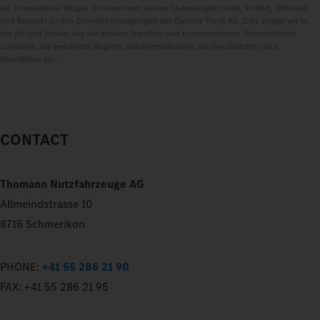
Als international tätiges Unternehmen zählen Chancengleichheit, Vielfalt, Offenheit
und Respekt zu den Grundüberzeugungen der Daimler Truck AG. Dies zeigen wir in
der Art und Weise, wie wir denken, handeln und kommunizieren. Grundsätzlich
schließen alle gewählten Begriffe selbstverständlich alle Geschlechter und
Identitäten ein.
CONTACT
Thomann Nutzfahrzeuge AG
Allmeindstrasse 10
8716 Schmerikon
PHONE:
+41 55 286 21 90
FAX:
+41 55 286 21 95